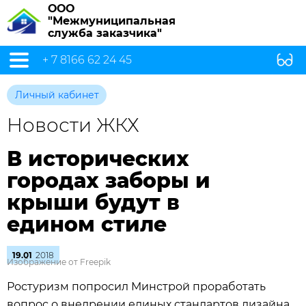
ООО
"Межмуниципальная
служба заказчика"
+ 7 8166 62 24 45
Личный кабинет
Новости ЖКХ
В исторических
городах заборы и
крыши будут в
едином стиле
19.01
2018
Изображение от Freepik
Ростуризм попросил Минстрой проработать
вопрос о внедрении единых стандартов дизайна